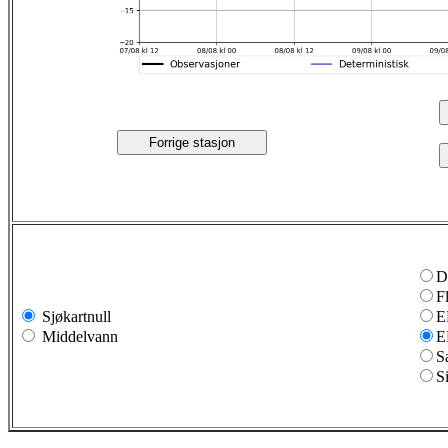
Forrige stasjon
D
F
Sjøkartnull
E
Middelvann
E
S
S