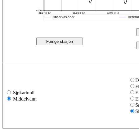
Forrige stasjon
D
F
Sjøkartnull
E
Middelvann
E
S
S