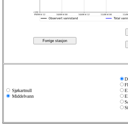
Forrige stasjon
D
F
Sjøkartnull
E
Middelvann
E
S
S