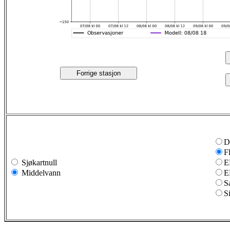
Forrige stasjon
D
F
Sjøkartnull
E
Middelvann
E
S
S