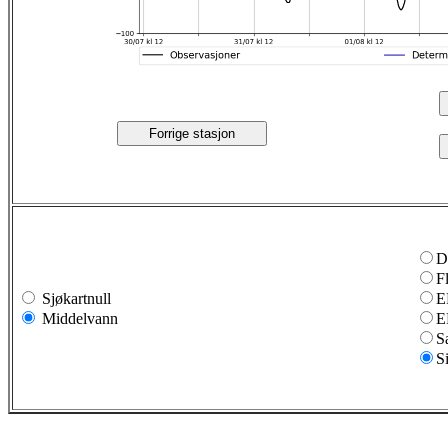
Forrige stasjon
D
F
Sjøkartnull
E
Middelvann
E
S
S