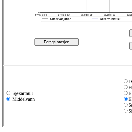
Forrige stasjon
D
F
Sjøkartnull
E
Middelvann
E
S
S