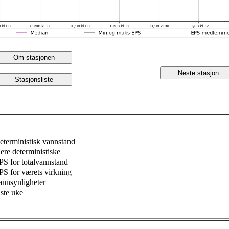
Om stasjonen
Neste stasjon
Stasjonsliste
eterministisk vannstand
lere deterministiske
PS for totalvannstand
PS for værets virkning
annsynligheter
iste uke