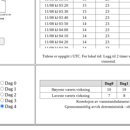
11/08 kl 03:20
15
23
11/08 kl 03:30
15
23
11/08 kl 03:40
14
23
11/08 kl 03:50
14
23
11/08 kl 04:00
14
23
11/08 kl 04:10
14
23
11/08 kl 04:20
14
23
11/08 kl 04:30
14
23
11/08 kl 04:40
14
23
Tidene er oppgitt i UTC. For lokal tid: Legg til 2 timer
11/08 kl 04:50
13
23
vintertid.
11/08 kl 05:00
13
23
11/08 kl 05:10
13
23
11/08 kl 05:20
13
23
Dag 0
Dag0
Dag1
11/08 kl 05:30
13
23
Dag 1
Høyeste værets virkning
10
19
11/08 kl 05:40
13
23
Dag 2
Laveste værets virkning
7
8
11/08 kl 05:50
13
23
Dag 3
Korreksjon av vannstandsdataene
11/08 kl 06:00
13
23
Dag 4
Gjennomsnittlig avvik deterministisk - o
11/08 kl 06:10
13
23
11/08 kl 06:20
13
23
11/08 kl 06:30
13
23
11/08 kl 06:40
12
22