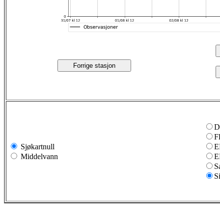
Forrige stasjon
D
F
Sjøkartnull
E
Middelvann
E
S
S