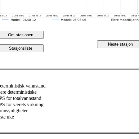
Om stasjonen
Neste stasjon
Stasjonsliste
eterministisk vannstand
lere deterministiske
PS for totalvannstand
PS for værets virkning
annsynligheter
iste uke