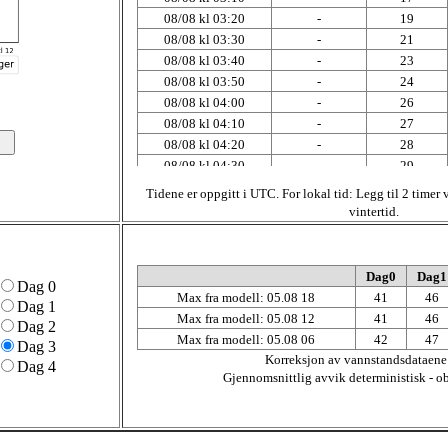
08/08 kl 03:20
-
19
08/08 kl 03:30
-
21
08/08 kl 03:40
-
23
08/08 kl 03:50
-
24
08/08 kl 04:00
-
26
08/08 kl 04:10
-
27
08/08 kl 04:20
-
28
08/08 kl 04:30
-
29
08/08 kl 04:40
-
29
Tidene er oppgitt i UTC. For lokal tid: Legg til 2 timer
08/08 kl 04:50
-
29
vintertid.
08/08 kl 05:00
-
29
08/08 kl 05:10
-
29
08/08 kl 05:20
-
28
Dag0
Dag1
Dag 0
08/08 kl 05:30
-
28
Max fra modell: 05.08 18
41
46
Dag 1
08/08 kl 05:40
-
27
Max fra modell: 05.08 12
41
46
Dag 2
08/08 kl 05:50
-
25
Max fra modell: 05.08 06
42
47
Dag 3
08/08 kl 06:00
-
23
Korreksjon av vannstandsdataene
Dag 4
08/08 kl 06:10
-
21
Gjennomsnittlig avvik deterministisk - o
08/08 kl 06:20
-
20
08/08 kl 06:30
-
18
08/08 kl 06:40
-
16