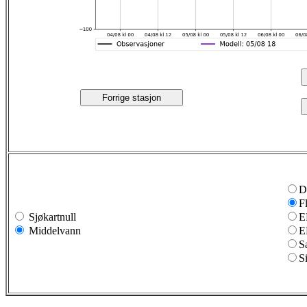
Forrige stasjon
D
F
Sjøkartnull
E
Middelvann
E
S
S