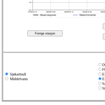
Forrige stasjon
D
F
Sjøkartnull
E
Middelvann
E
S
S