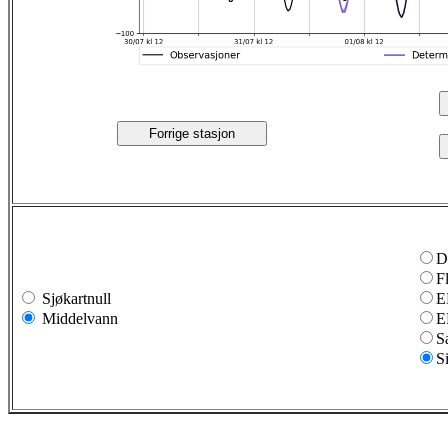
Forrige stasjon
D
F
Sjøkartnull
E
Middelvann
E
S
S