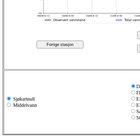
Forrige stasjon
D
F
Sjøkartnull
E
Middelvann
E
S
S