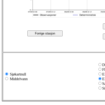
Forrige stasjon
D
F
Sjøkartnull
E
Middelvann
E
S
S