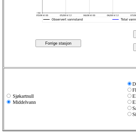
Forrige stasjon
D
F
Sjøkartnull
E
Middelvann
E
S
S