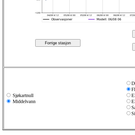
Forrige stasjon
D
F
Sjøkartnull
E
Middelvann
E
S
S