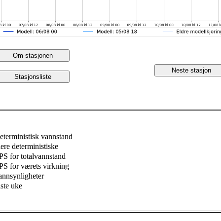
Om stasjonen
Neste stasjon
Stasjonsliste
eterministisk vannstand
lere deterministiske
PS for totalvannstand
PS for værets virkning
annsynligheter
iste uke