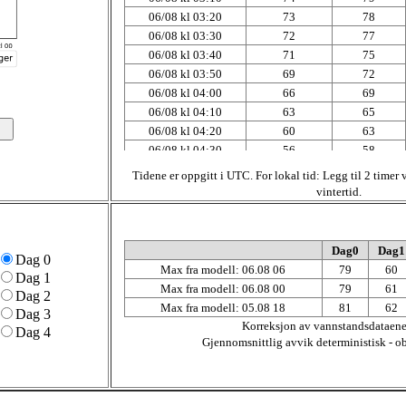
06/08 kl 03:20
73
78
06/08 kl 03:30
72
77
06/08 kl 03:40
71
75
06/08 kl 03:50
69
72
06/08 kl 04:00
66
69
06/08 kl 04:10
63
65
06/08 kl 04:20
60
63
06/08 kl 04:30
56
58
06/08 kl 04:40
52
55
Tidene er oppgitt i UTC. For lokal tid: Legg til 2 timer
06/08 kl 04:50
47
50
vintertid.
06/08 kl 05:00
42
43
06/08 kl 05:10
36
38
06/08 kl 05:20
30
32
Dag0
Dag1
Dag 0
06/08 kl 05:30
24
26
Max fra modell: 06.08 06
79
60
Dag 1
06/08 kl 05:40
18
20
Max fra modell: 06.08 00
79
61
Dag 2
06/08 kl 05:50
11
13
Max fra modell: 05.08 18
81
62
Dag 3
06/08 kl 06:00
5
7
Korreksjon av vannstandsdataene
Dag 4
06/08 kl 06:10
-1
1
Gjennomsnittlig avvik deterministisk - o
06/08 kl 06:20
-7
-4
06/08 kl 06:30
-13
-10
06/08 kl 06:40
-19
-15