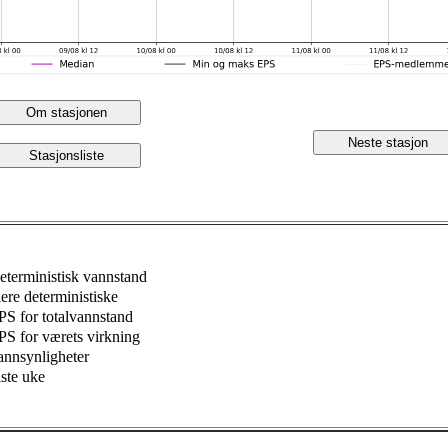
Om stasjonen
Neste stasjon
Stasjonsliste
eterministisk vannstand
lere deterministiske
PS for totalvannstand
PS for værets virkning
annsynligheter
iste uke