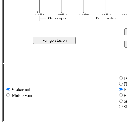
Forrige stasjon
D
F
Sjøkartnull
E
Middelvann
E
S
S