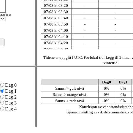
07/08 kl 03:20
-
-
07/08 kl 03:30
-
-
07/08 kl 03:40
-
-
07/08 kl 03:50
-
-
07/08 kl 04:00
-
-
07/08 kl 04:10
-
-
07/08 kl 04:20
-
-
07/08 kl 04:30
-
-
07/08 kl 04:40
-
-
Tidene er oppgitt i UTC. For lokal tid: Legg til 2 timer
07/08 kl 04:50
-
-
vintertid.
07/08 kl 05:00
-
-
07/08 kl 05:10
-
-
07/08 kl 05:20
-
-
Dag0
Dag1
Dag 0
07/08 kl 05:30
-
-
Sanns. > gult nivå
0%
0%
Dag 1
07/08 kl 05:40
-
-
Sanns. > orange nivå
0%
0%
Dag 2
07/08 kl 05:50
-
-
Sanns. > rødt nivå
0%
0%
Dag 3
07/08 kl 06:00
-
-
Korreksjon av vannstandsdataene
Dag 4
07/08 kl 06:10
-
-
Gjennomsnittlig avvik deterministisk - ob
07/08 kl 06:20
-
-
07/08 kl 06:30
-
-
07/08 kl 06:40
-
-