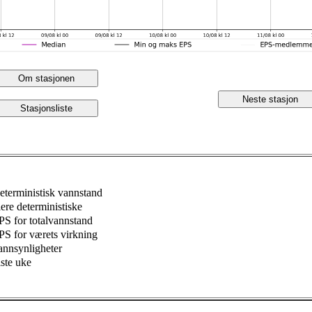
Om stasjonen
Neste stasjon
Stasjonsliste
eterministisk vannstand
lere deterministiske
PS for totalvannstand
PS for værets virkning
annsynligheter
iste uke