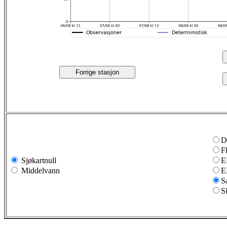
Forrige stasjon
D
F
Sjøkartnull
E
Middelvann
E
S
S