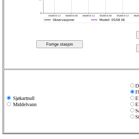
Forrige stasjon
D
F
Sjøkartnull
E
Middelvann
E
S
S