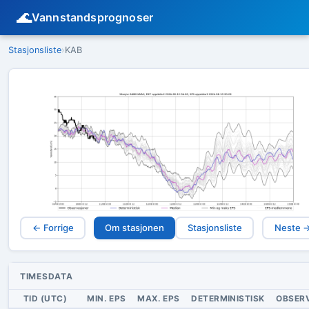
🌊
Vannstandsprognoser
Stasjonsliste
›
KAB
← Forrige
Om stasjonen
Stasjonsliste
Neste 
TIMESDATA
TID (UTC)
MIN. EPS
MAX. EPS
DETERMINISTISK
OBSER