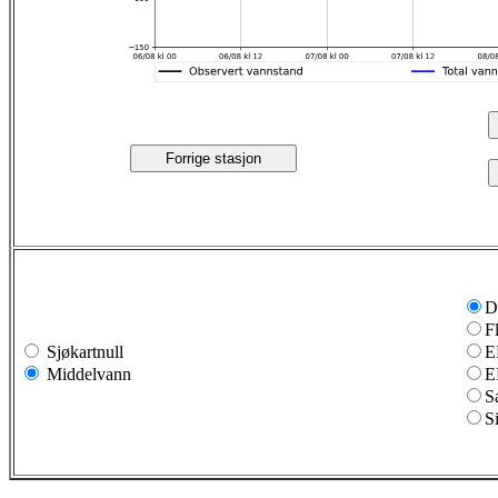
Forrige stasjon
D
F
Sjøkartnull
E
Middelvann
E
S
S