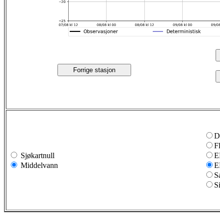
Forrige stasjon
D
F
Sjøkartnull
E
Middelvann
E
S
S