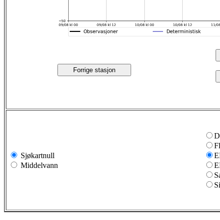
Forrige stasjon
D
F
Sjøkartnull
E
Middelvann
E
S
S