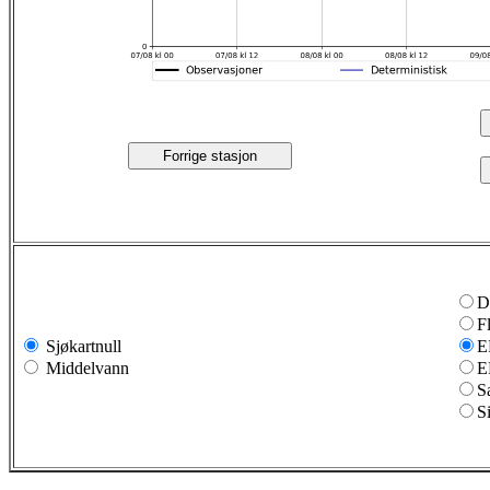
Forrige stasjon
D
F
Sjøkartnull
E
Middelvann
E
S
S