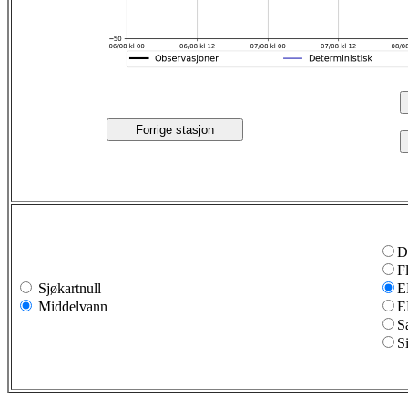
Forrige stasjon
D
F
Sjøkartnull
E
Middelvann
E
S
S