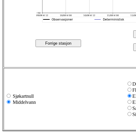
Forrige stasjon
D
F
Sjøkartnull
E
Middelvann
E
S
S