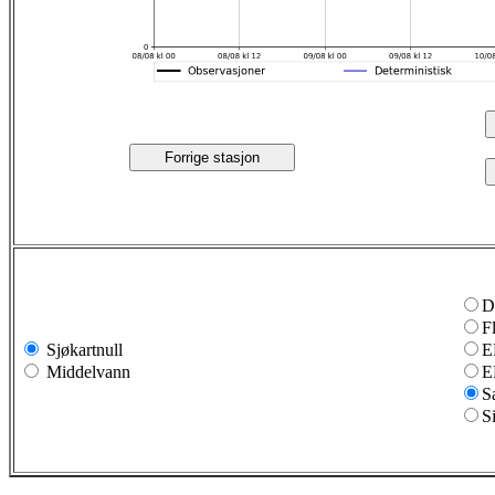
Forrige stasjon
D
F
Sjøkartnull
E
Middelvann
E
S
S