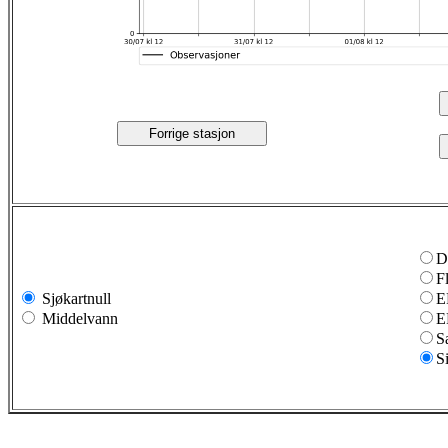
Forrige stasjon
D
F
Sjøkartnull
E
Middelvann
E
S
S