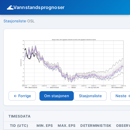
🌊
Vannstandsprognoser
Stasjonsliste
›
OSL
← Forrige
Om stasjonen
Stasjonsliste
Neste 
TIMESDATA
TID (UTC)
MIN. EPS
MAX. EPS
DETERMINISTISK
OBSER