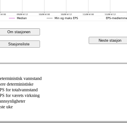
Om stasjonen
Neste stasjon
Stasjonsliste
eterministisk vannstand
lere deterministiske
PS for totalvannstand
PS for værets virkning
annsynligheter
iste uke