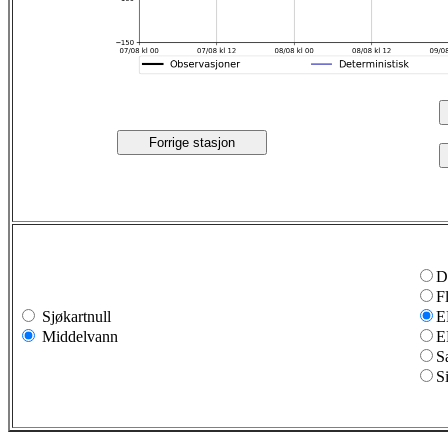
Forrige stasjon
D
F
Sjøkartnull
E
Middelvann
E
S
S