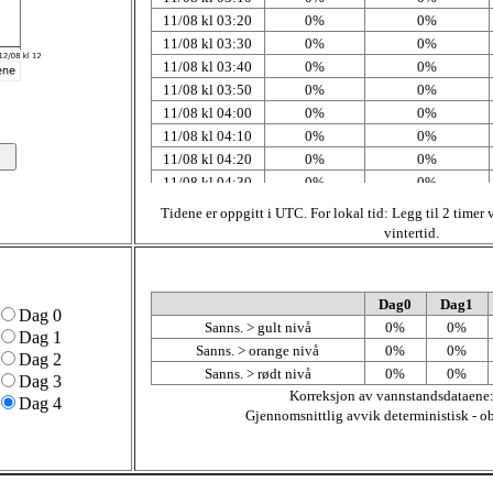
11/08 kl 03:20
0%
0%
11/08 kl 03:30
0%
0%
11/08 kl 03:40
0%
0%
11/08 kl 03:50
0%
0%
11/08 kl 04:00
0%
0%
11/08 kl 04:10
0%
0%
11/08 kl 04:20
0%
0%
11/08 kl 04:30
0%
0%
11/08 kl 04:40
0%
0%
Tidene er oppgitt i UTC. For lokal tid: Legg til 2 timer
11/08 kl 04:50
0%
0%
vintertid.
11/08 kl 05:00
0%
0%
11/08 kl 05:10
0%
0%
11/08 kl 05:20
0%
0%
Dag0
Dag1
Dag 0
11/08 kl 05:30
0%
0%
Sanns. > gult nivå
0%
0%
Dag 1
11/08 kl 05:40
0%
0%
Sanns. > orange nivå
0%
0%
Dag 2
11/08 kl 05:50
0%
0%
Sanns. > rødt nivå
0%
0%
Dag 3
11/08 kl 06:00
0%
0%
Korreksjon av vannstandsdataene
Dag 4
11/08 kl 06:10
0%
0%
Gjennomsnittlig avvik deterministisk - o
11/08 kl 06:20
0%
0%
11/08 kl 06:30
0%
0%
11/08 kl 06:40
0%
0%