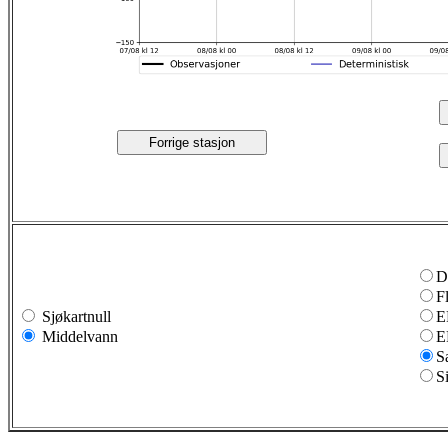
Forrige stasjon
D
F
Sjøkartnull
E
Middelvann
E
S
S