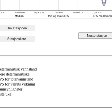
Om stasjonen
Neste stasjon
Stasjonsliste
eterministisk vannstand
lere deterministiske
PS for totalvannstand
PS for værets virkning
annsynligheter
iste uke