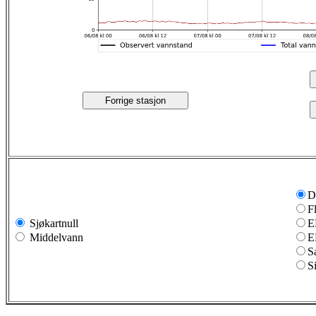
Forrige stasjon
D
F
Sjøkartnull
E
Middelvann
E
S
S