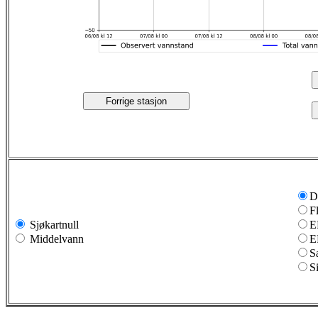
Forrige stasjon
D
F
Sjøkartnull
E
Middelvann
E
S
S