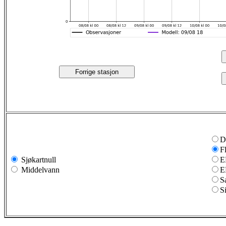
Forrige stasjon
D
F
Sjøkartnull
E
Middelvann
E
S
S