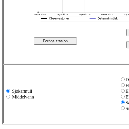
Forrige stasjon
D
F
Sjøkartnull
E
Middelvann
E
S
S