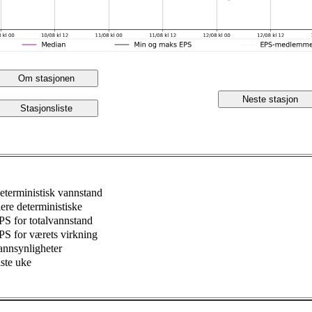
Om stasjonen
Neste stasjon
Stasjonsliste
eterministisk vannstand
lere deterministiske
PS for totalvannstand
PS for værets virkning
annsynligheter
iste uke