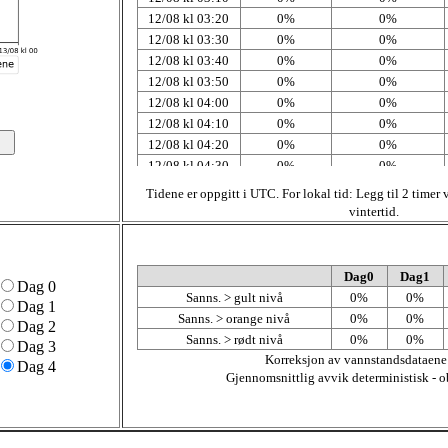
12/08 kl 03:20
0%
0%
12/08 kl 03:30
0%
0%
12/08 kl 03:40
0%
0%
12/08 kl 03:50
0%
0%
12/08 kl 04:00
0%
0%
12/08 kl 04:10
0%
0%
12/08 kl 04:20
0%
0%
12/08 kl 04:30
0%
0%
12/08 kl 04:40
0%
0%
Tidene er oppgitt i UTC. For lokal tid: Legg til 2 timer
12/08 kl 04:50
0%
0%
vintertid.
12/08 kl 05:00
0%
0%
12/08 kl 05:10
0%
0%
12/08 kl 05:20
0%
0%
Dag0
Dag1
Dag 0
12/08 kl 05:30
0%
0%
Sanns. > gult nivå
0%
0%
Dag 1
12/08 kl 05:40
0%
0%
Sanns. > orange nivå
0%
0%
Dag 2
12/08 kl 05:50
0%
0%
Sanns. > rødt nivå
0%
0%
Dag 3
12/08 kl 06:00
0%
0%
Korreksjon av vannstandsdataene
Dag 4
12/08 kl 06:10
0%
0%
Gjennomsnittlig avvik deterministisk - o
12/08 kl 06:20
0%
0%
12/08 kl 06:30
0%
0%
12/08 kl 06:40
0%
0%