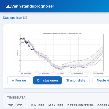
🌊
Vannstandsprognoser
Stasjonsliste
›
SIE
← Forrige
Om stasjonen
Stasjonsliste
Neste 
TIMESDATA
TID (UTC)
MIN. EPS
MAX. EPS
DETERMINISTISK
OBSER