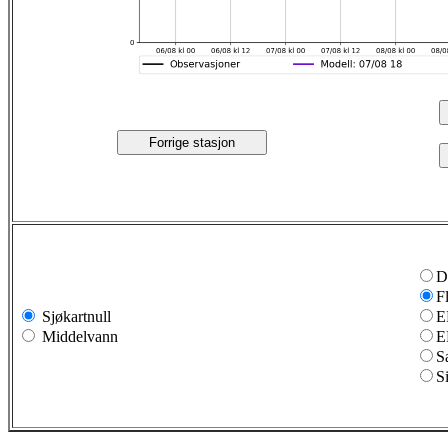
Forrige stasjon
D
F
Sjøkartnull
E
Middelvann
E
S
S