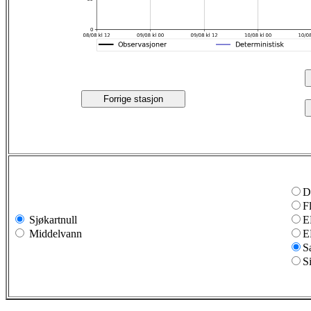
Forrige stasjon
D
F
Sjøkartnull
E
Middelvann
E
S
S