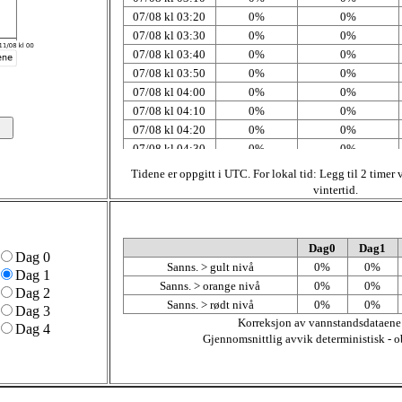
07/08 kl 03:20
0%
0%
07/08 kl 03:30
0%
0%
07/08 kl 03:40
0%
0%
07/08 kl 03:50
0%
0%
07/08 kl 04:00
0%
0%
07/08 kl 04:10
0%
0%
07/08 kl 04:20
0%
0%
07/08 kl 04:30
0%
0%
07/08 kl 04:40
0%
0%
Tidene er oppgitt i UTC. For lokal tid: Legg til 2 timer
07/08 kl 04:50
0%
0%
vintertid.
07/08 kl 05:00
0%
0%
07/08 kl 05:10
0%
0%
07/08 kl 05:20
0%
0%
Dag0
Dag1
Dag 0
07/08 kl 05:30
0%
0%
Sanns. > gult nivå
0%
0%
Dag 1
07/08 kl 05:40
0%
0%
Sanns. > orange nivå
0%
0%
Dag 2
07/08 kl 05:50
0%
0%
Sanns. > rødt nivå
0%
0%
Dag 3
07/08 kl 06:00
0%
0%
Korreksjon av vannstandsdataene
Dag 4
07/08 kl 06:10
0%
0%
Gjennomsnittlig avvik deterministisk - o
07/08 kl 06:20
0%
0%
07/08 kl 06:30
0%
0%
07/08 kl 06:40
0%
0%