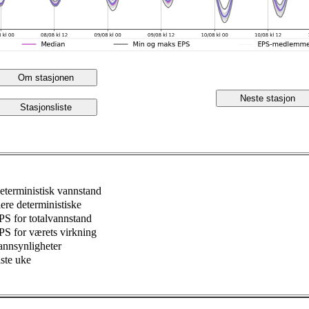
Om stasjonen
Neste stasjon
Stasjonsliste
eterministisk vannstand
lere deterministiske
PS for totalvannstand
PS for værets virkning
annsynligheter
iste uke