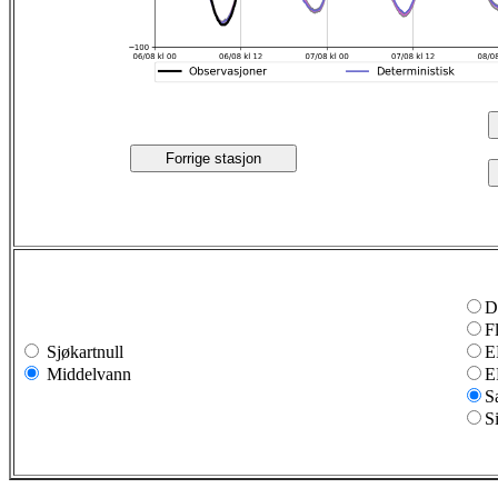
Forrige stasjon
D
F
Sjøkartnull
E
Middelvann
E
S
S