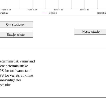
Om stasjonen
Neste stasjon
Stasjonsliste
eterministisk vannstand
lere deterministiske
PS for totalvannstand
PS for værets virkning
annsynligheter
iste uke