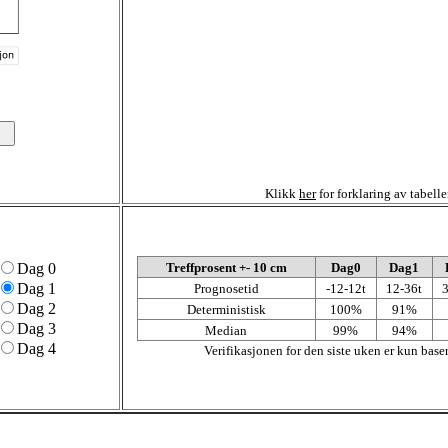
Klikk
her
for forklaring av tabelle
Dag 0
Treffprosent +- 10 cm
Dag0
Dag1
Dag 1
Prognosetid
-12-12t
12-36t
3
Dag 2
Deterministisk
100%
91%
Dag 3
Median
99%
94%
Dag 4
Verifikasjonen for den siste uken er kun base