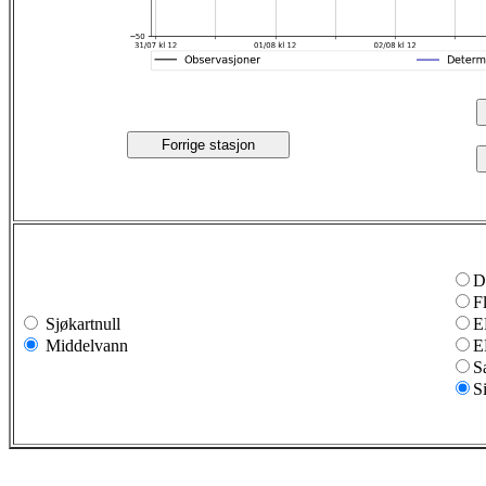
Forrige stasjon
D
F
Sjøkartnull
E
Middelvann
E
S
S