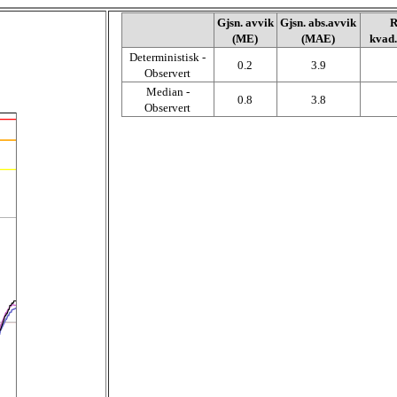
Gjsn. avvik
Gjsn. abs.avvik
R
(ME)
(MAE)
kvad
Deterministisk -
0.2
3.9
Observert
Median -
0.8
3.8
Observert