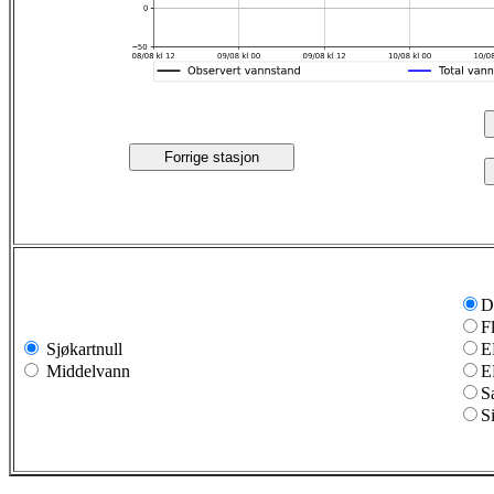
Forrige stasjon
D
F
Sjøkartnull
E
Middelvann
E
S
S