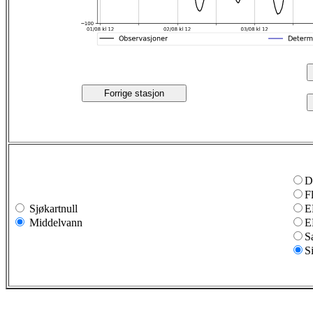
Forrige stasjon
D
F
Sjøkartnull
E
Middelvann
E
S
S