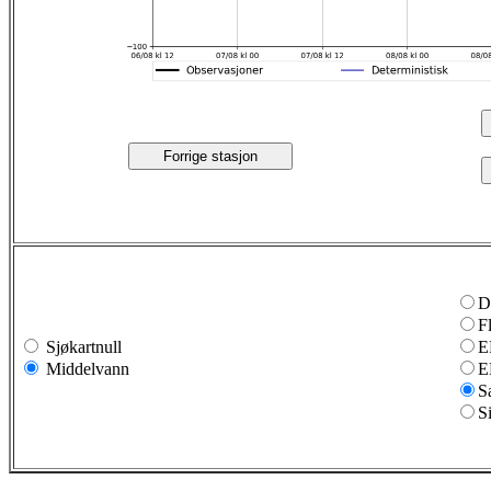
Forrige stasjon
D
F
Sjøkartnull
E
Middelvann
E
S
S