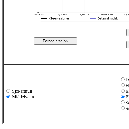
Forrige stasjon
D
F
Sjøkartnull
E
Middelvann
E
S
S