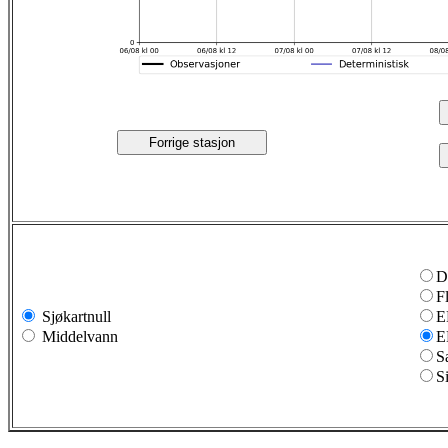
Forrige stasjon
D
F
Sjøkartnull
E
Middelvann
E
S
S