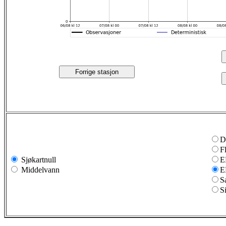
Forrige stasjon
D
F
Sjøkartnull
E
Middelvann
E
S
S