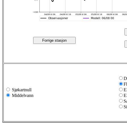
Forrige stasjon
D
F
Sjøkartnull
E
Middelvann
E
S
S