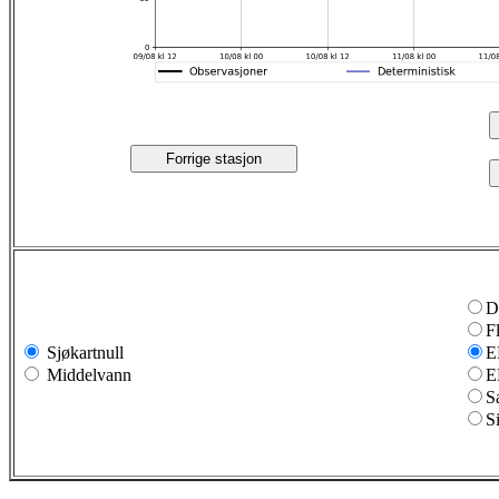
Forrige stasjon
D
F
Sjøkartnull
E
Middelvann
E
S
S