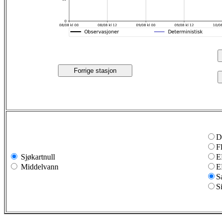
Forrige stasjon
D
F
Sjøkartnull
E
Middelvann
E
S
S