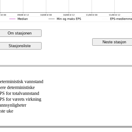
Om stasjonen
Neste stasjon
Stasjonsliste
eterministisk vannstand
lere deterministiske
PS for totalvannstand
PS for værets virkning
annsynligheter
iste uke