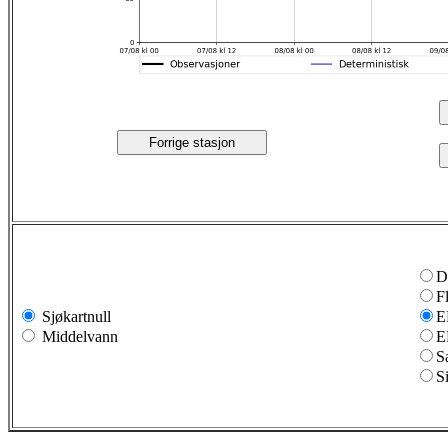
Forrige stasjon
D
F
Sjøkartnull
E
Middelvann
E
S
S