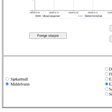
Forrige stasjon
D
F
Sjøkartnull
E
Middelvann
E
S
S