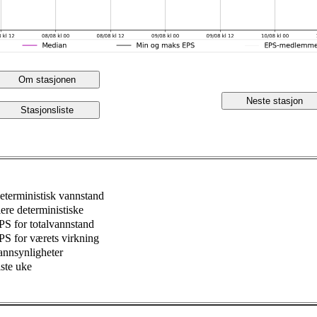
Om stasjonen
Neste stasjon
Stasjonsliste
eterministisk vannstand
lere deterministiske
PS for totalvannstand
PS for værets virkning
annsynligheter
iste uke