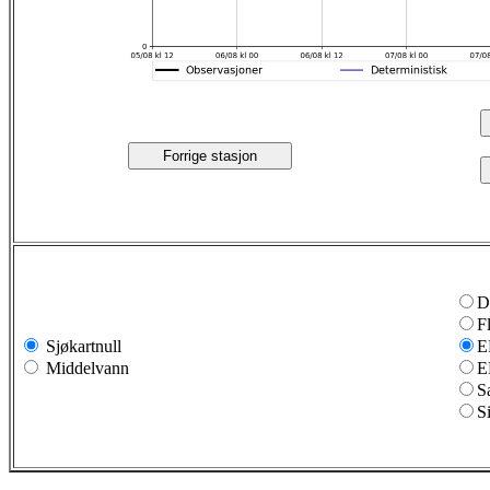
Forrige stasjon
D
F
Sjøkartnull
E
Middelvann
E
S
S